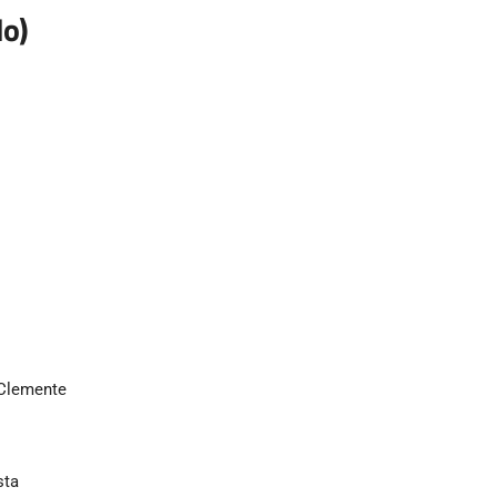
do)
 Clemente
sta