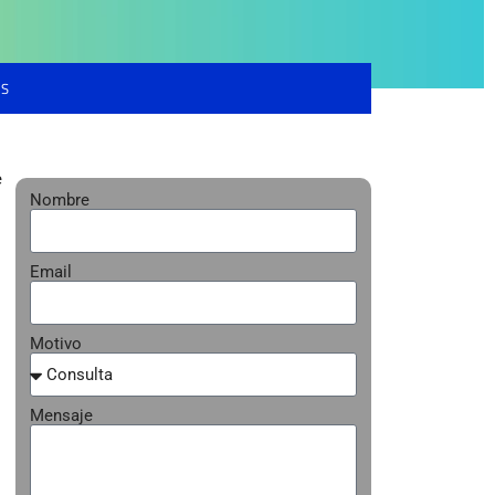
OS
e
Nombre
Email
Motivo
Mensaje