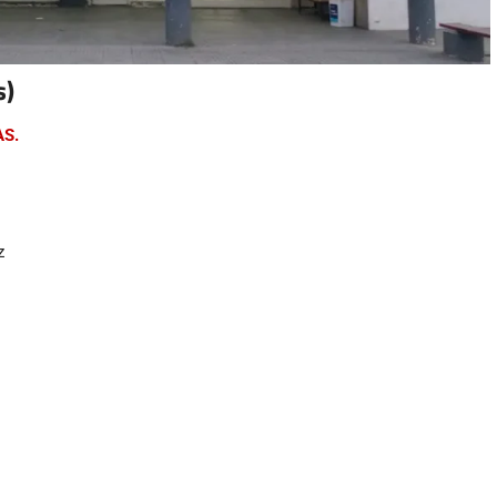
s)
AS.
z