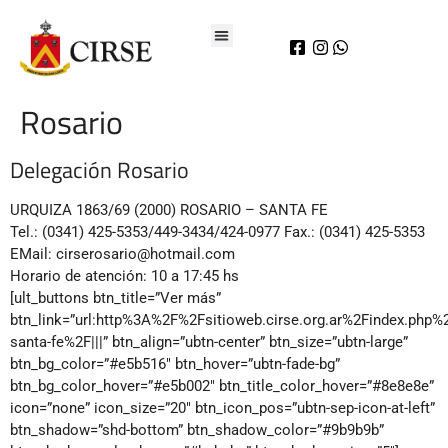
Rosario
Delegación Rosario
URQUIZA 1863/69 (2000) ROSARIO – SANTA FE
Tel.: (0341) 425-5353/449-3434/424-0977 Fax.: (0341) 425-5353
EMail: cirserosario@hotmail.com
Horario de atención: 10 a 17:45 hs
[ult_buttons btn_title=”Ver más”
btn_link=”url:http%3A%2F%2Fsitioweb.cirse.org.ar%2Findex.php
santa-fe%2F|||” btn_align=”ubtn-center” btn_size=”ubtn-large”
btn_bg_color=”#e5b516″ btn_hover=”ubtn-fade-bg”
btn_bg_color_hover=”#e5b002″ btn_title_color_hover=”#8e8e8e”
icon=”none” icon_size=”20″ btn_icon_pos=”ubtn-sep-icon-at-left”
btn_shadow=”shd-bottom” btn_shadow_color=”#9b9b9b”