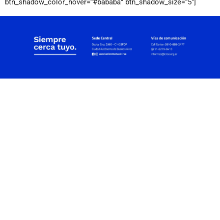
btn_shadow_color_hover=”#bababa” btn_shadow_size=”5″]