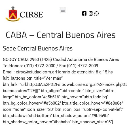
CABA – Central Buenos Aires
Sede Central Buenos Aires
GODOY CRUZ 2960 (1425) Ciudad Autónoma de Buenos Aires
Teléfonos: (011) 4772 -3000 / Fax (011) 4772 -3009
Email: cirse@ciudad.com.arHorario de atención: 8 a 15 hs
[ult_buttons btn_title=”Ver más”
btn_link=”url:http%3A%2F%2Fsitioweb.cirse.org.ar%2Findex.php
buenos-aires%2F|||” btn_align=”ubtn-center” btn_size=”ubtn-
large” btn_bg_color=”#e5b516″ btn_hover=”ubtn-fade-bg”
btn_bg_color_hover=”#e5b002″ btn_title_color_hover=”#8e8e8e”
icon=”none” icon_size=”20″ btn_icon_pos=”ubtn-sep-icon-at-left”
btn_shadow=”shd-bottom” btn_shadow_color=”#9b9b9b”
btn_shadow_color_hover=”#bababa” btn_shadow_size=”5″]